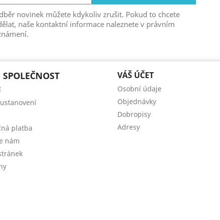
běr novinek můžete kdykoliv zrušit. Pokud to chcete
ělat, naše kontaktní informace naleznete v právním
známení.
 SPOLEČNOST
VÁŠ ÚČET
Osobní údaje
í
Objednávky
 ustanovení
Dobropisy
Adresy
ná platba
te nám
tránek
ny