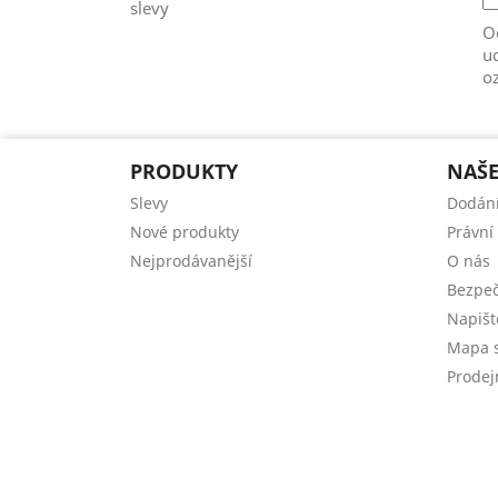
slevy
Od
ud
o
PRODUKTY
NAŠE
Slevy
Dodán
Nové produkty
Právní
Nejprodávanější
O nás
Bezpeč
Napiš
Mapa s
Prodej