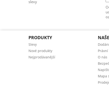
slevy
Od
ud
o
PRODUKTY
NAŠE
Slevy
Dodán
Nové produkty
Právní
Nejprodávanější
O nás
Bezpeč
Napiš
Mapa s
Prodej