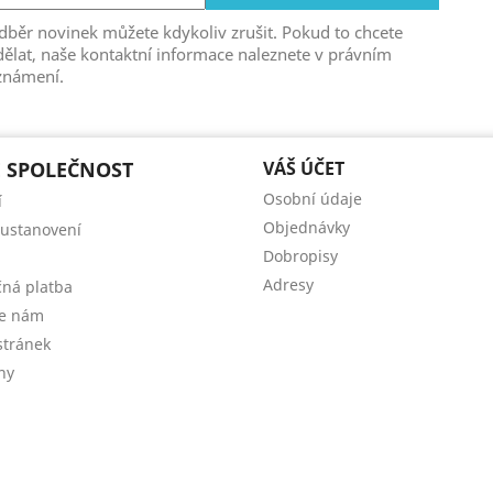
běr novinek můžete kdykoliv zrušit. Pokud to chcete
ělat, naše kontaktní informace naleznete v právním
známení.
 SPOLEČNOST
VÁŠ ÚČET
Osobní údaje
í
Objednávky
 ustanovení
Dobropisy
Adresy
ná platba
te nám
tránek
ny